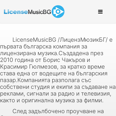
LicenseMusicBG /ЛицензМюзикБГ/ е
първата българска компания за
лицензирана музика.Създадена през
2010 година от Борис Чакъров и
Красимир Гюлмезов, за кратко време
става една от водещите на българския
пазар.Компанията разполага със
собствени студия и екипи за съдаване на
реклами, сигнали за радио и телевизия,
както и оригинална музика за филми.
След задълбочено проучване на